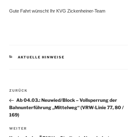
Gute Fahrt wünscht Ihr KVG Zickenheiner-Team
KATEGORIEN
AKTUELLE HINWEISE
Beitragsnavigation
Vorheriger
ZURÜCK
Beitrag
Ab 04.03.: Neuwied/Block – Vollsperrung der
Bahnunterführung „Mittelweg“ (VRW-Linie 77, 80 /
169)
Nächster
WEITER
Beitrag