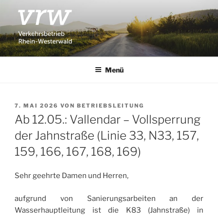
Zum
Inhalt
springen
VERKEHRSBETRIEB RHEIN-
Busverkehr in Stadt und Kreis Neuwied
WESTERWALD VRW
Menü
VERÖFFENTLICHT
7. MAI 2026
VON
BETRIEBSLEITUNG
AM
Ab 12.05.: Vallendar – Vollsperrung
der Jahnstraße (Linie 33, N33, 157,
159, 166, 167, 168, 169)
Sehr geehrte Damen und Herren,
aufgrund von Sanierungsarbeiten an der
Wasserhauptleitung ist die K83 (Jahnstraße) in