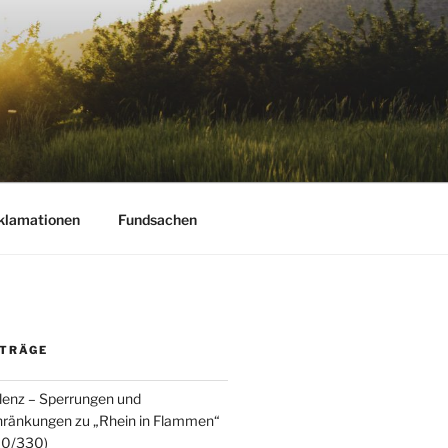
STERWALD
klamationen
Fundsachen
ITRÄGE
lenz – Sperrungen und
hränkungen zu „Rhein in Flammen“
10/330)