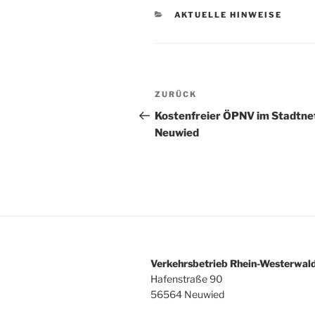
KATEGORIEN
AKTUELLE HINWEISE
Beitragsnavigation
Vorheriger
ZURÜCK
Beitrag
Kostenfreier ÖPNV im Stadtne
Neuwied
Verkehrsbetrieb Rhein-Westerwa
Hafenstraße 90
56564 Neuwied