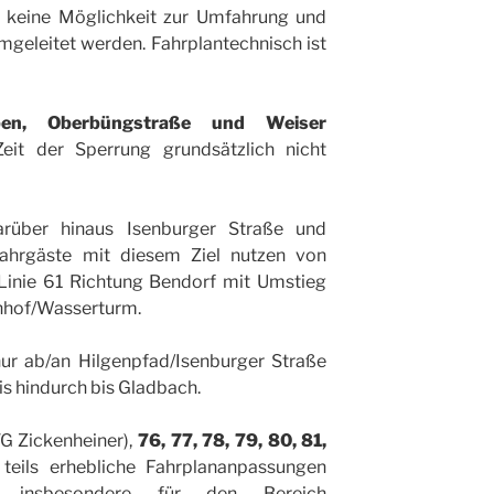
t keine Möglichkeit zur Umfahrung und
geleitet werden. Fahrplantechnisch ist
ben, Oberbüngstraße und Weiser
it der Sperrung grundsätzlich nicht
über hinaus Isenburger Straße und
Fahrgäste mit diesem Ziel nutzen von
inie 61 Richtung Bendorf mit Umstieg
hnhof/Wasserturm.
ur ab/an Hilgenpfad/Isenburger Straße
 hindurch bis Gladbach.
G Zickenheiner),
76, 77, 78, 79, 80, 81,
eils erhebliche Fahrplananpassungen
g insbesondere für den Bereich