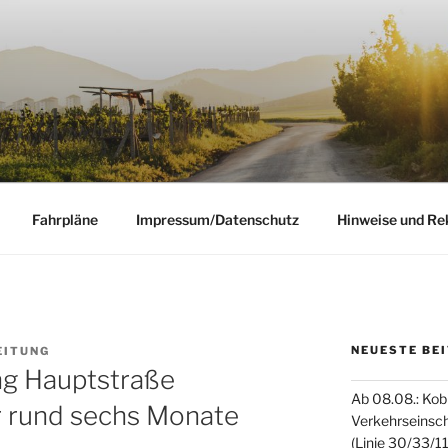
BETRIEB RHEIN-WE
 Neuwied
Fahrpläne
Impressum/Datenschutz
Hinweise und Re
NEUESTE BE
EITUNG
ng Hauptstraße
Ab 08.08.: Kob
 rund sechs Monate
Verkehrseinsc
(Linie 30/33/1