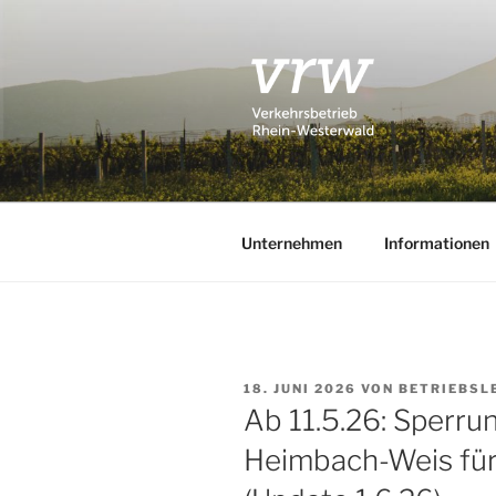
Zum
Inhalt
springen
VERKEHRS
Busverkehr in Stadt und Kreis
VRW
Unternehmen
Informationen
VERÖFFENTLICHT
18. JUNI 2026
VON
BETRIEBSL
AM
Ab 11.5.26: Sperru
Heimbach-Weis für