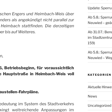
Update: Sperr
wischen Engers und Heimbach-Weis über
Ab 5.8.: Sperr
nders als angekündigt nicht parallel zur
Neuwied – geänd
Heimbach stattfinden. Die derzeitigen
er bis auf Weiteres.
Ab 31.07.: Ben
im Stadtzentrum
159)
Ab 5.8.: Sperr
n,
Neuwied – Wegfa
, Betriebsbeginn, für voraussichtlich
e Hauptstraße in Heimbach-Weis voll
KATEGORIEN
Aktuelle Hinwe
Baustellen-Fahrpläne.
News
Bedeutung im System des Stadtverkehrs
Uncategorized
wingt weitreichende Anpassungen im