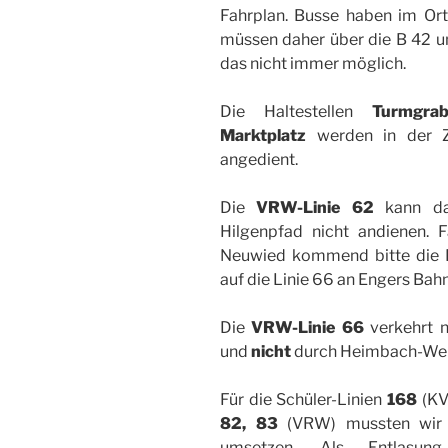
Fahrplan. Busse haben im Or
müssen daher über die B 42 um
das nicht immer möglich.
Die Haltestellen
Turmgra
Marktplatz
werden in der Ze
angedient.
Die
VRW-Linie 62
kann dar
Hilgenpfad nicht andienen. 
Neuwied kommend bitte die L
auf die Linie 66 an Engers Ba
Die
VRW-Linie 66
verkehrt n
und
nicht
durch Heimbach-Weis
Für die Schüler-Linien
168
(KV
82, 83
(VRW) mussten wir t
umsetzen. Als Entlasun