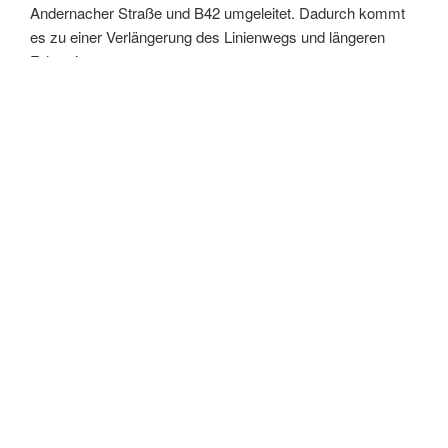
Andernacher Straße und B42 umgeleitet. Dadurch kommt
es zu einer Verlängerung des Linienwegs und längeren
Fahrzeiten.
Es entfallen auf allen Linien in beiden Richtungen die
Haltestellen „David-Roentgen-Schule“ und „Siedlung am
Schloßpark“. Ersatzweise wird die Haltestelle „Im
Weidchen“ bedient.
Die Sperrung dieser wichtigen Verbindung ist eine
wesentliche Änderung im Stadtverkehr. Es steht zu
befürchten, dass trotz der Fahrplananpassungen
insbesondere in Stoßzeiten wegen des stärkeren Verkehrs
Verspätungen und Ausfälle auftreten können.
Erfahrungsgemäß hat sich der Pkw-Verkehr einige Wochen
nach Beginn einer solchen Sperrung angepasst und etwas
entschlackt. Die Kreisverwaltung Neuwied und wir
beobachten die Lage intensiv und werden Anpassungen, so
nötig, vornehmen. Dennoch müssen wir um Verständnis
bitten, dass diese Situation für alle Beteiligten eine