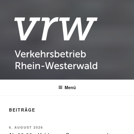
VERKEHRSBETRIEB RHEIN-
Busverkehr in Stadt und Kreis Neuwied
WESTERWALD VRW
Menü
BEITRÄGE
VERÖFFENTLICHT
6. AUGUST 2026
AM